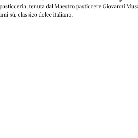
pasticceria, tenuta dal Maestro pasticcere Giovanni Musa,
mi sù, classico dolce italiano.