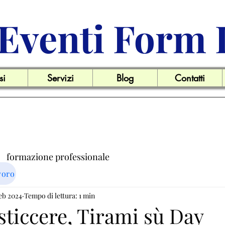
Eventi Form 
si
Servizi
Blog
Contatti
formazione professionale
voro
ro
feb 2024
Tempo di lettura: 1 min
Offerte di lavoro
New agli associati
sticcere, Tirami sù Day