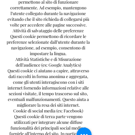
permettono al sito di funzionare
correttamente. Ad esempio, mantengono
l’utente collegato durante la navigazione
evitando che il sito richieda di collegarsi più
volte per accedere alle pagine successive.
Attività di salvataggio delle preferenze
Questi cookie permettono di ricordare le
preferenze selezionate dall’utente durante la
navigazione, ad esempio, consentono di
impostare la lingua.
Attività Statistiche e di Misurazione
dell’audience (es: Google Analytics)
Questi cookie ci aiutano a capire, attraverso
dati raccolti in forma anonima e aggregata,
come gli utenti interagiscono con i siti
internet fornendo informazioni relative alle
sezioni visitate, il tempo trascorso sul sito,
eventuali malfunzionamenti. Questo aiuta a
migliorare la resa dei siti internet.
Cookie di social media (es: Facebook)
Questi cookie di terza parte vengono
utilizzati per integrare alcune diffuse
funzionalità dei principali social media e
fornirle all’interno del sito. In particolare,