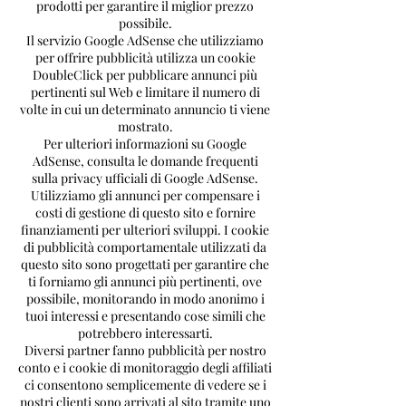
prodotti per garantire il miglior prezzo
possibile.
Il servizio Google AdSense che utilizziamo
per offrire pubblicità utilizza un cookie
DoubleClick per pubblicare annunci più
pertinenti sul Web e limitare il numero di
volte in cui un determinato annuncio ti viene
mostrato.
Per ulteriori informazioni su Google
AdSense, consulta le domande frequenti
sulla privacy ufficiali di Google AdSense.
Utilizziamo gli annunci per compensare i
costi di gestione di questo sito e fornire
finanziamenti per ulteriori sviluppi. I cookie
di pubblicità comportamentale utilizzati da
questo sito sono progettati per garantire che
ti forniamo gli annunci più pertinenti, ove
possibile, monitorando in modo anonimo i
tuoi interessi e presentando cose simili che
potrebbero interessarti.
Diversi partner fanno pubblicità per nostro
conto e i cookie di monitoraggio degli affiliati
ci consentono semplicemente di vedere se i
nostri clienti sono arrivati ​​al sito tramite uno