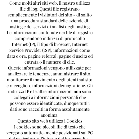
Come molti altri siti web, il nostro utilizza
file di log. Questi file registrano
semplicemente i visitatori del sito - di solito
una procedura standard delle aziende di
hosting e dei servizi di analisi degli hosting.
Le informazioni contenute nei file di registro
comprendono indirizzi di protocollo
Internet (IP), il tipo di browser, Internet
Service Provider (ISP), informazioni come
data e ora, pagine referral, pagine d'uscita ed
entrata o il numero di clic.
Queste informazioni vengono utilizzate per
analizzare le tendenze, amministrare il sito,
monitorare il movimento degli utenti sul sito
e raccogliere informazioni demografiche. Gli
indirizzi IP e le altre informazioni non sono
collegati a informazioni personali che
possono essere identificate, dunque tutti i
dati sono raccolti in forma assolutamente
anonima.
Questo sito web utilizza i Cookies
I cookies sono piccoli file di testo che
vengono automaticamente posizionati sul PC
del navigatore all’interno del browser. Essi