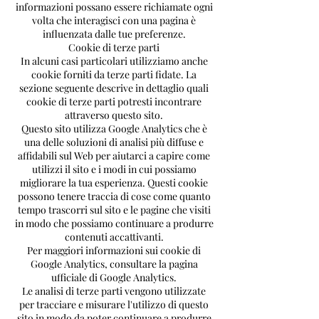
informazioni possano essere richiamate ogni
volta che interagisci con una pagina è
influenzata dalle tue preferenze.
Cookie di terze parti
In alcuni casi particolari utilizziamo anche
cookie forniti da terze parti fidate. La
sezione seguente descrive in dettaglio quali
cookie di terze parti potresti incontrare
attraverso questo sito.
Questo sito utilizza Google Analytics che è
una delle soluzioni di analisi più diffuse e
affidabili sul Web per aiutarci a capire come
utilizzi il sito e i modi in cui possiamo
migliorare la tua esperienza. Questi cookie
possono tenere traccia di cose come quanto
tempo trascorri sul sito e le pagine che visiti
in modo che possiamo continuare a produrre
contenuti accattivanti.
Per maggiori informazioni sui cookie di
Google Analytics, consultare la pagina
ufficiale di Google Analytics.
Le analisi di terze parti vengono utilizzate
per tracciare e misurare l'utilizzo di questo
sito in modo da poter continuare a produrre