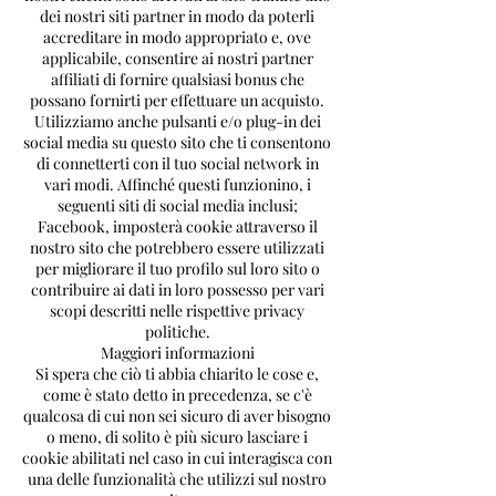
dei nostri siti partner in modo da poterli
accreditare in modo appropriato e, ove
applicabile, consentire ai nostri partner
affiliati di fornire qualsiasi bonus che
possano fornirti per effettuare un acquisto.
Utilizziamo anche pulsanti e/o plug-in dei
social media su questo sito che ti consentono
di connetterti con il tuo social network in
vari modi. Affinché questi funzionino, i
seguenti siti di social media inclusi;
Facebook, imposterà cookie attraverso il
nostro sito che potrebbero essere utilizzati
per migliorare il tuo profilo sul loro sito o
contribuire ai dati in loro possesso per vari
scopi descritti nelle rispettive privacy
politiche.
Maggiori informazioni
Si spera che ciò ti abbia chiarito le cose e,
come è stato detto in precedenza, se c'è
qualcosa di cui non sei sicuro di aver bisogno
o meno, di solito è più sicuro lasciare i
cookie abilitati nel caso in cui interagisca con
una delle funzionalità che utilizzi sul nostro