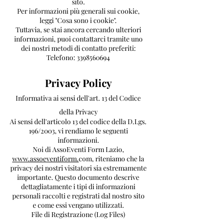
sito.
Per informazioni più generali sui cookie,
leggi "Cosa sono i cookie".
Tuttavia, se stai ancora cercando ulteriori
informazioni, puoi contattarci tramite uno
dei nostri metodi di contatto preferiti:
Telefono:
3398560694
Privacy Policy
Informativa ai sensi dell'art. 13 del Codice
della Privacy
Ai sensi dell'articolo 13 del codice della D.Lgs.
196/2003, vi rendiamo le seguenti
informazioni.
Noi di AssoEventi Form Lazio,
www.assoeventiform.
com, riteniamo che la
privacy dei nostri visitatori sia estremamente
importante. Questo documento descrive
dettagliatamente i tipi di informazioni
personali raccolti e registrati dal nostro sito
e come essi vengano utilizzati.
File di Registrazione (Log Files)