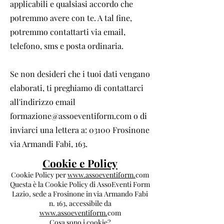
applicabili e qualsiasi accordo che
potremmo avere con te. A tal fine,
potremmo contattarti via email,
telefono, sms e posta ordinaria.
Se non desideri che i tuoi dati vengano
elaborati, ti preghiamo di contattarci
all'indirizzo email
formazione@assoeventiform.com
o di
inviarci una lettera a: 03100 Frosinone
via Armandi Fabi, 163.
Cookie e Policy
Cookie Policy per
www.assoeventiform.
com
Questa è la Cookie Policy di AssoEventi Form
Lazio, sede a Frosinone in via Armando Fabi
n. 163, accessibile da
www.assoeventiform.
com
Cosa sono i cookie?