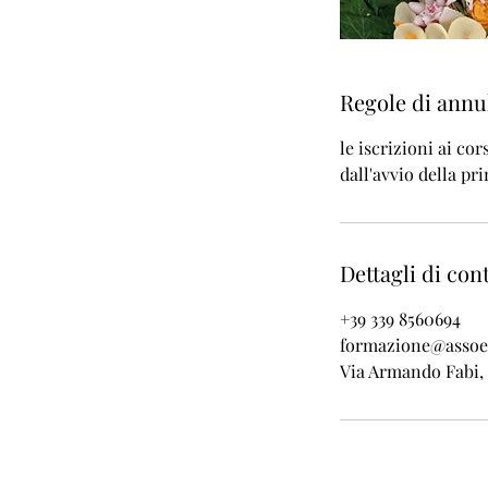
Regole di ann
le iscrizioni ai c
dall'avvio della pr
Dettagli di con
+39 339 8560694
formazione@assoe
Via Armando Fabi, 