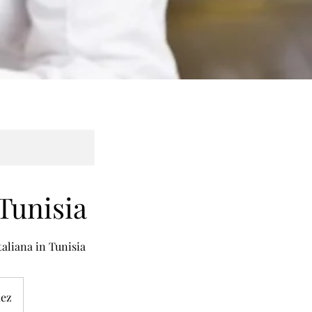
 Tunisia
taliana in Tunisia
nez