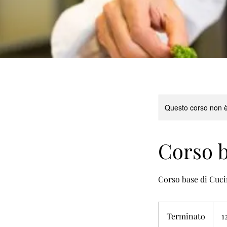
Questo corso non è
Corso b
Corso base di Cucin
1200
euro
Terminato
T
1