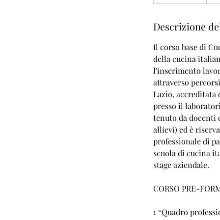
e
r
Descrizione del
m
i
Il corso base di Cu
n
della cucina italia
a
l'inserimento lavor
t
attraverso percorsi
o
Lazio, accreditata 
presso il laborator
tenuto da docenti q
allievi) ed è riser
professionale di pa
scuola di cucina it
stage aziendale.
CORSO PRE-FORM
1 “Quadro profess