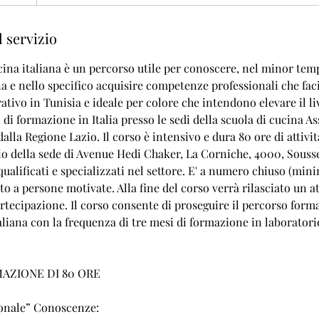
 servizio
cina italiana è un percorso utile per conoscere, nel minor temp
na e nello specifico acquisire competenze professionali che faci
ativo in Tunisia e ideale per colore che intendono elevare il li
 di formazione in Italia presso le sedi della scuola di cucina 
dalla Regione Lazio. Il corso è intensivo e dura 80 ore di attivi
io della sede di Avenue Hedi Chaker, La Corniche, 4000, Sousse
ualificati e specializzati nel settore. E' a numero chiuso (mi
vato a persone motivate. Alla fine del corso verrà rilasciato un a
rtecipazione. Il corso consente di proseguire il percorso forma
aliana con la frequenza di tre mesi di formazione in laboratori
AZIONE DI 80 ORE
ionale” Conoscenze: