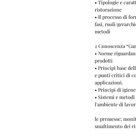
• Tipologie e carat
ristorazione
• Il processo di for
fasi, ruoli/gerarch
metodi
2 Conoscenza “Gara
• Norme riguardanti
prodotti
• Principi base de
e punti critici di c
applicazioni.
• Principi di igien
• Sistemi e metodi 
l'ambiente di lavor
le premesse; monito
smaltimento dei rif