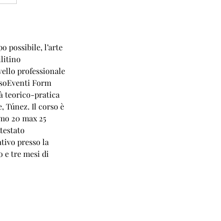
o possibile, l’arte
litino
vello professionale
AssoEventi Form
tà teorico-pratica
, Túnez. Il corso è
nimo 20 max 25
ttestato
tivo presso la
o e tre mesi di