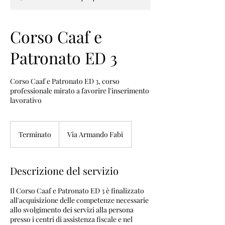
Corso Caaf e
Patronato ED 3
Corso Caaf e Patronato ED 3, corso
professionale mirato a favorire l'inserimento
lavorativo
Terminato
T
Via Armando Fabi
e
r
m
Descrizione del servizio
i
n
Il Corso Caaf e Patronato ED 3 è finalizzato
a
all'acquisizione delle competenze necessarie
t
allo svolgimento dei servizi alla persona
o
presso i centri di assistenza fiscale e nel