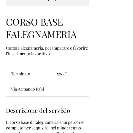
CORSO BASE
FALEGNAMERIA
Corso Falegnameria, per imparare e favorire
l'inserimento lavorativo
500
euro
Terminato
T
500 €
e
r
Via Armando Fabi
m
i
n
a
Descrizione del servizio
t
o
Il corso base di falegnameria è un percorso
completo per acquisire, nel minor tempo