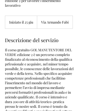
edizione 2 per favorire l'inserimento
lavorativo
Iniziato il 25 giu
I
Via Armando Fabi
n
i
z
Descrizione del servizio
i
a
Il corso gratuito GOL MANUTENTORE DEL
t
VERDE edizione 2 è un percorso completo
o
finalizzato al riconoscimento della qualifica
i
prfessionale e acquisire, nel minor tempo
l
possibile, le conoscenze delle lavorazioni del
2
verde e della terra. Nello specifico acquisire
5
competenze professionali che facilitino
g
l’inserimento nel mondo del lavoro e
i
permettere l’avvio di impresa mediante
u
percorsi formativi professionali in aula e in
aziende qualificate. Il corso è intensivo e
dura 200 ore di attività teorico-pratica
presso le nostre sedi. Il corso è tenuto da