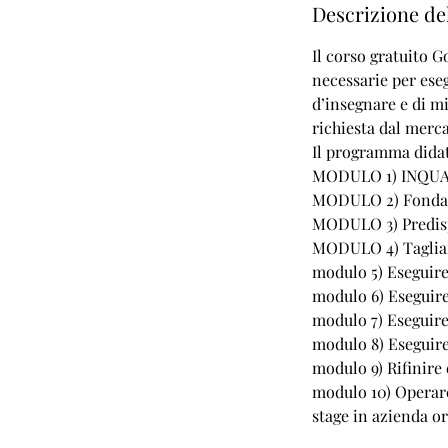
Descrizione del
m
i
Il corso gratuito G
n
necessarie per eseg
a
d’insegnare e di m
t
richiesta dal merca
o
Il programma didat
MODULO 1) INQU
MODULO 2) Fondam
MODULO 3) Predispo
MODULO 4) Tagliar
modulo 5) Eseguire
modulo 6) Eseguire
modulo 7) Eseguire
modulo 8) Eseguire
modulo 9) Rifinire 
modulo 10) Operare
stage in azienda o