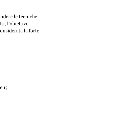
endere le tecniche
ti, l’obiettivo
onsiderata la forte
e 15