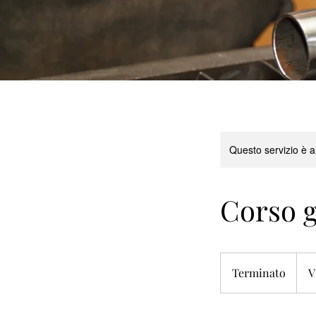
Questo servizio è a
Corso g
Terminato
T
V
e
r