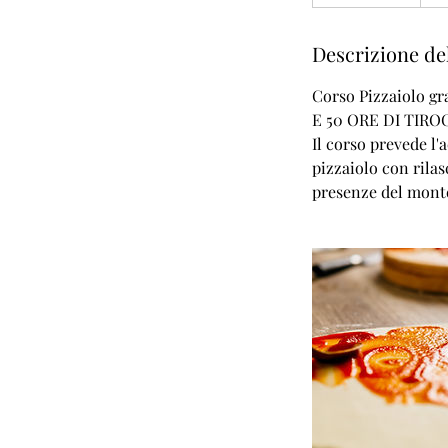
e
r
Descrizione del
m
i
Corso Pizzaiolo g
n
E 50 ORE DI TIRO
a
Il corso prevede l'
t
pizzaiolo con rilas
o
presenze del monte