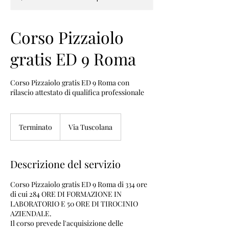
Corso Pizzaiolo
gratis ED 9 Roma
Corso Pizzaiolo gratis ED 9 Roma con
rilascio attestato di qualifica professionale
Terminato
T
Via Tuscolana
e
r
m
Descrizione del servizio
i
n
Corso Pizzaiolo gratis ED 9 Roma di 334 ore
a
di cui 284 ORE DI FORMAZIONE IN
t
LABORATORIO E 50 ORE DI TIROCINIO
o
AZIENDALE.
Il corso prevede l'acquisizione delle