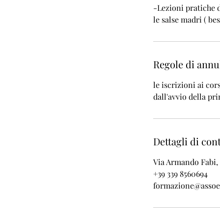
-Lezioni pratiche d
le salse madri ( be
Regole di ann
le iscrizioni ai c
dall'avvio della pr
Dettagli di con
Via Armando Fabi, 
+39 339 8560694
formazione@assoe