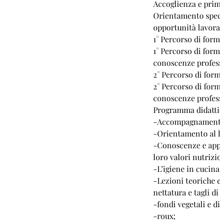
Accoglienza e prima
Orientamento specia
opportunità lavora
1° Percorso di form
1° Percorso di form
conoscenze professi
2° Percorso di form
2° Percorso di form
conoscenze professi
Programma didatti
-Accompagnamento 
-Orientamento al l
-Conoscenze e appr
loro valori nutrizi
-L’igiene in cucina
-Lezioni teoriche e
nettatura e tagli d
-fondi vegetali e d
-roux;