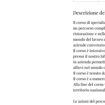
e
r
Descrizione del
m
i
Il corso di special
n
un percorso comple
a
ristorazione e nell
t
mondo del lavoro e
o
aziende convenzio
Il corso è intensiv
presso il nostro l
in azienda permett
allievi nel mondo d
Il corso è tenuto da
Il corso è a numero
Alla fine del corso
territorio naziona
Le azioni del perc