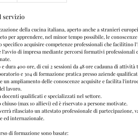
 servizio
izzazione della cucina italiana, aperto anche a stranieri europe
to per apprendere, nel minor tempo possibile, le conoscenze d
o specifico acquisire competenze professionali che facilitino 
 l’avvio di impresa mediante percorsi formativi professionali 
nate.
o e dura 400 ore, di cui 2 sessioni da 48 ore cadauna di attività
aboratorio e 304 di formazione pratica presso aziende qualifica
e un ampliamento delle conoscenze acquisite e facilita l'intro
el lavoro.
 docenti qualificati e specializzati nel settore.
 chiuso (max 10 allievi) ed è riservato a persone motivate.
 verrà rilasciato un attestato professionale di partecipazione, va
le ed internazionale.
orso di formazione sono basate: