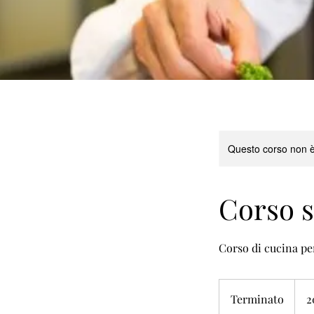
Questo corso non è
Corso s
Corso di cucina per
2000
euro
Terminato
T
2