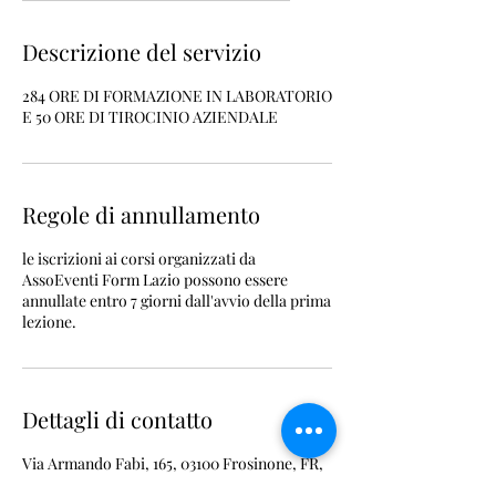
r
m
Descrizione del servizio
i
n
284 ORE DI FORMAZIONE IN LABORATORIO
a
E 50 ORE DI TIROCINIO AZIENDALE
t
o
Regole di annullamento
le iscrizioni ai corsi organizzati da
AssoEventi Form Lazio possono essere
annullate entro 7 giorni dall'avvio della prima
lezione.
Dettagli di contatto
Via Armando Fabi, 165, 03100 Frosinone, FR,
Italia