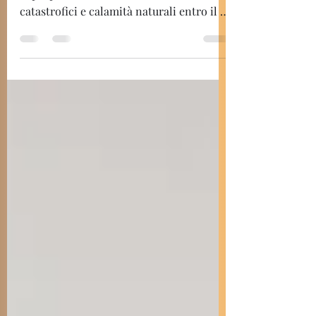
imprese italiane obbligate ad assicurare
la propria attività contro eventi
catastrofici e calamità naturali entro il 31
dicembre 2025