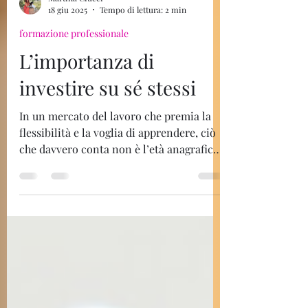
Martina Ciucci
18 giu 2025
Tempo di lettura: 2 min
formazione professionale
L’importanza di
investire su sé stessi
In un mercato del lavoro che premia la
flessibilità e la voglia di apprendere, ciò
che davvero conta non è l’età anagrafica,
ma l’atteggiamento con cui ci si
approccia al cambiamento. Per questo, è
fondamentale non arrendersi: il
momento giusto per costruire il proprio
futuro lavorativo non è domani o tra
qualche anno, ma proprio adesso.