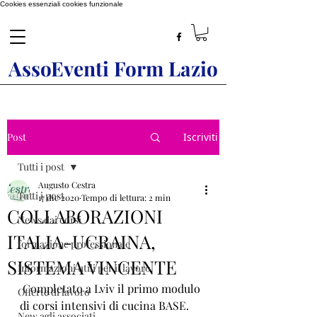
Cookies essenziali
cookies funzionale
AssoEventi Form Lazio
Post
Iscriviti
Tutti i post
Augusto Cestra
Tutti i post
17 dic 2020
Tempo di lettura: 2 min
COLLABORAZIONI
News dai corsi
ITALIA-UCRAINA,
formazione professionale
SISTEMA VINCENTE
Informazioni utili per il lavoro
 Completato a Lviv il primo modulo 
Offerte di lavoro
di corsi intensivi di cucina BASE.
New agli associati