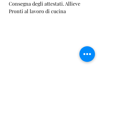
Consegna degli attestati. Allieve 
Pronti al lavoro di cucina
Gli attestati Centro di Formazione 
Don Bosco e AssoEventi Form lazio
https://video.wixstatic.com/video/a680fc_
b755009a86044b95aeccd0412c3dacc9/1080
p/mp4/file.mp4