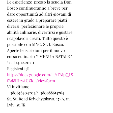
Le esperienze  presso la scuola Don 
Bosco continueranno a breve per 
dare opportunità ad altri giovani di 
essere in grado a preparare piatti 
diversi, perfezionare le proprie 
abilità culinarie, divertirsi e gustare 
i capolavori creati. Tutto questo è 
possibile con MNC. St. I. Bosco.
Aperte le iscrizioni per il nuovo 
corso culinario ′′ MENU A NATALE ′
′ dal 14.12.2020
Registrati @ 
https://docs.google.com/.../1FAIpQLS
fAd8lHrwtCZk.../viewform
Vi invitiamo 
 +380678404203//+380988614764
St. St. Road Krivchytskaya, 17-A, m. 
Lviv  su JK