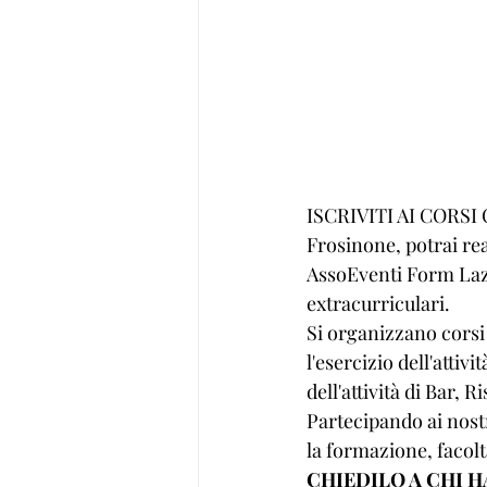
ISCRIVITI AI CORSI 
Frosinone, potrai rea
AssoEventi Form Lazi
extracurriculari.
Si organizzano corsi 
l'esercizio dell'atti
dell'attività di Bar, 
Partecipando ai nostri
la formazione, facol
CHIEDILO A CHI H