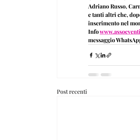
Adriano Russo, Carm
e tanti altri che, do
inserimento nel mond
Info 
www.assoevent
messaggio WhatsApp
Post recenti