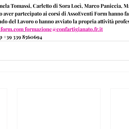
ela Tomassi, Carletto di Sora Locì, Marco Paniccia, M
po aver partecipato ai corsi di AssoEventi Form hanno faci
o del Lavoro o hanno avviato la propria attività profe
iform.com
formazione@confartigianato.fr.it
 +39 339 8560694 