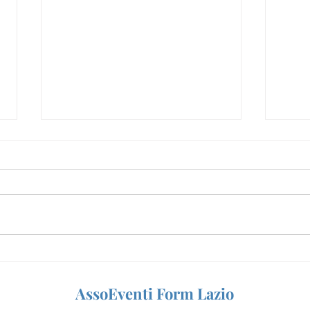
Perché diventare pasticcere?
Cors
3 motivi concreti per
gratu
trasformare la passione in
nuov
AssoEventi Form Lazio
lavoro
Lati