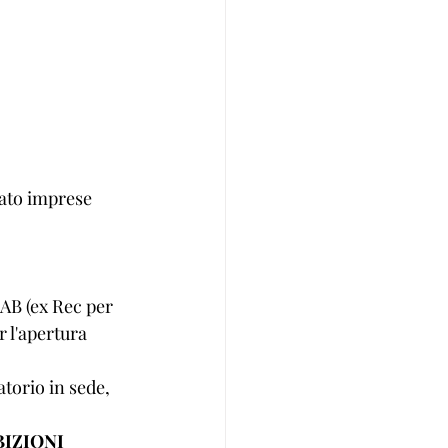
ato imprese 
 
AB (ex Rec per 
r l'apertura 
atorio in sede, 
BIZIONI