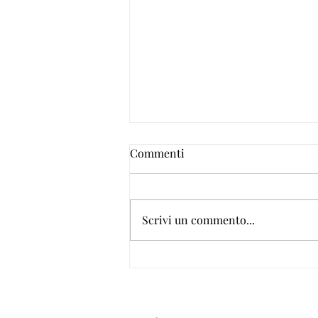
Commenti
Scrivi un commento...
Nuovi corsi gratuiti in
partenza con AssoEventi
Formazione Lazio