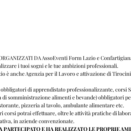
ORGANIZZATI DA AssoEventi Form Lazio e Confartigian
lizzare i tuoi sogni e le tue ambizioni professionali.
o è anche Agenzia per il Lavoro e attivazione di Tirocini
obbligatori di apprendistato professionalizzante, corsi S
vità di somministrazione alimenti e bevande) obbligatori pe
Ristorante, pizzeria al tavolo, ambulante alimentare etc.
 corsi potrai effettuare, oltre le attività pratiche di labor
tativa, in aziende convenzionate.
A PARTECIPATO E HA REALIZZATO LE PROPRIE AM