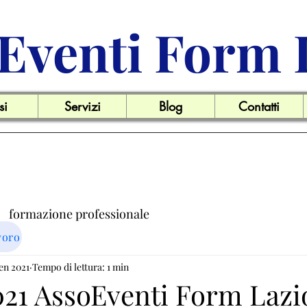
Eventi Form 
si
Servizi
Blog
Contatti
formazione professionale
voro
ro
gen 2021
Tempo di lettura: 1 min
Offerte di lavoro
New agli associati
21 AssoEventi Form Lazi