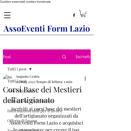
Cookies essenziali
cookies funzionale
AssoEventi Form Lazio
Post
Iscriviti
Tutti i post
Augusto Cestra
Tutti i post
20 mag 2025
Tempo di lettura: 1 min
Corsi Base dei Mestieri
News dai corsi
dell'artigianato
formazione professionale
iscriviti ai corsi base dei mestieri 
Informazioni utili per il lavoro
dell'artigianato organizzati da 
Offerte di lavoro
AssoEventi Form Lazio e acquisisci 
le competenze per creare il tuo 
New agli associati