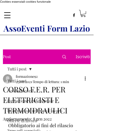
Cookies essenziali
cookies funzionale
AssoEventi Form Lazio
Post
Iscriviti
Tutti i post
formazione92
Tutti i post
27 ott 2021
Tempo di lettura: 1 min
CORSO F.E.R. PER
News dai corsi
ELETTRICISTI E
formazione professionale
TERMOIDRAULICI
Informazioni utili per il lavoro
Aggiornamento:
8 gen 2022
Offerte di lavoro
Obbligatorio ai fini del rilascio 
New agli associati