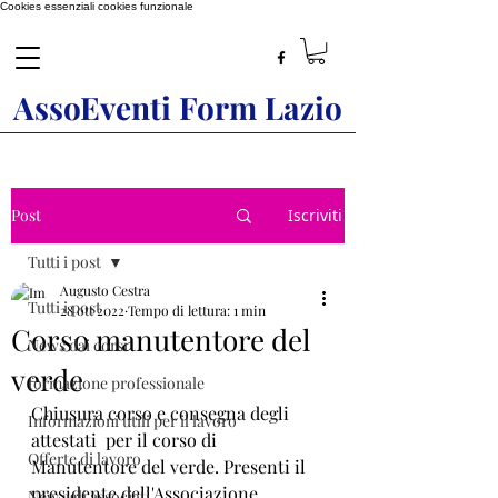
Cookies essenziali
cookies funzionale
AssoEventi Form Lazio
Post
Iscriviti
Tutti i post
Augusto Cestra
Tutti i post
28 ott 2022
Tempo di lettura: 1 min
Corso manutentore del
News dai corsi
verde
formazione professionale
Chiusura corso e consegna degli 
Informazioni utili per il lavoro
attestati  per il corso di 
Offerte di lavoro
Manutentore del verde. Presenti il 
presidente dell'Associazione 
New agli associati