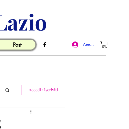
Lazio
Post
Accedi
Accedi / Iscriviti
E