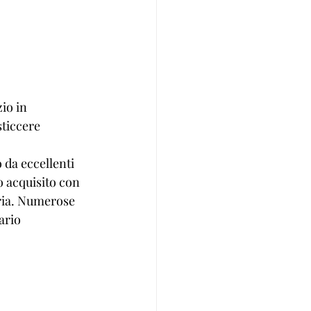
io in 
ticcere 
 da eccellenti 
o acquisito con 
ria. Numerose 
iario