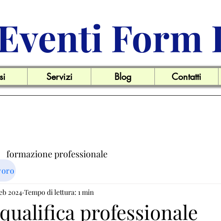
Eventi Form 
si
Servizi
Blog
Contatti
formazione professionale
voro
ro
feb 2024
Tempo di lettura: 1 min
Offerte di lavoro
New agli associati
qualifica professionale