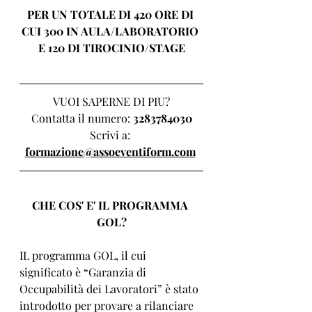
PER UN TOTALE DI 
420
 ORE DI 
CUI 
300
 IN AULA/LABORATORIO 
E 
120
 DI TIROCINIO/STAGE
VUOI SAPERNE DI PIU?
Contatta il numero: 
3283784030
Scrivi a: 
formazione@assoeventiform.com
CHE COS' E' IL PROGRAMMA 
GOL?
IL programma GOL, il cui 
significato è “Garanzia di 
Occupabilità dei Lavoratori” è stato 
introdotto per provare a rilanciare 