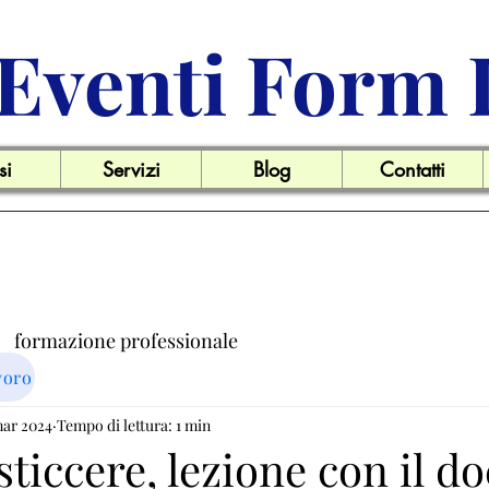
Eventi Form 
si
Servizi
Blog
Contatti
formazione professionale
voro
ro
mar 2024
Tempo di lettura: 1 min
Offerte di lavoro
New agli associati
ticcere, lezione con il d