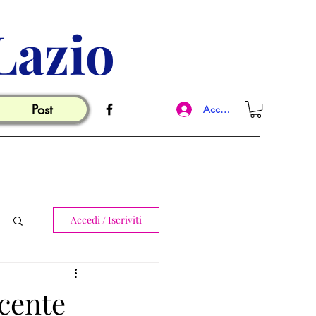
Lazio
Post
Accedi
Accedi / Iscriviti
ocente